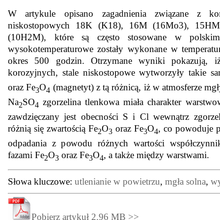
W artykule opisano zagadnienia związane z kor
niskostopowych 18K (K18), 16M (16Mo3), 15HM
(10H2M), które są często stosowane w polskim 
wysokotemperaturowe zostały wykonane w temperatu
okres 500 godzin. Otrzymane wyniki pokazują, 
korozyjnych, stale niskostopowe wytworzyły takie s
oraz Fe
O
(magnetyt) z tą różnicą, iż w atmosferze mg
3
4
Na
SO
zgorzelina tlenkowa miała charakter warstwo
2
4
zawdzięczany jest obecności S i Cl wewnątrz zgorze
różnią się zwartością Fe
O
oraz Fe
O
, co powoduje p
2
3
3
4
odpadania z powodu różnych wartości współczynnika
fazami Fe
O
oraz Fe
O
, a także między warstwami.
2
3
3
4
Słowa kluczowe:
utlenianie w powietrzu
,
mgła solna
,
wy
Pobierz artykuł 2.96 MB >>