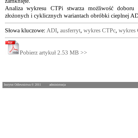
zamknięte.
Analiza wykresu CTPi stwarza możliwość doboru c
złożonych i cyklicznych wariantach obróbki cieplnej AD
Słowa kluczowe:
ADI
,
ausferryt
,
wykres CTPc
,
wykres 
Pobierz artykuł 2.53 MB >>
Instytut Odlewnictwa © 2011
administracja