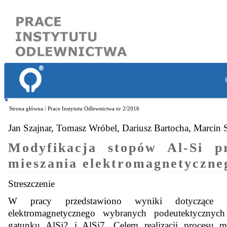
Strona główna
/ Prace Instytutu Odlewnictwa nr 2/2016
Jan Szajnar, Tomasz Wróbel, Dariusz Bartocha, Marcin 
Modyfikacja stopów Al-Si p
mieszania elektromagnetyczne
Streszczenie
W pracy przedstawiono wyniki dotyczące m
elektromagnetycznego wybranych podeutektyczny
gatunku AlSi2 i AlSi7. Celem realizacji procesu m