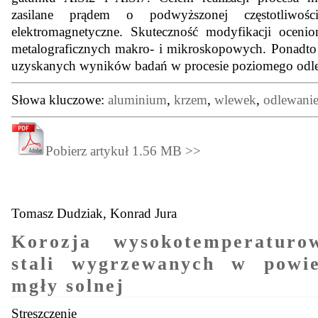
zasilane prądem o podwyższonej częstotliwośc
elektromagnetyczne. Skuteczność modyfikacji ocen
metalograficznych makro- i mikroskopowych. Ponadto 
uzyskanych wyników badań w procesie poziomego odlew
Słowa kluczowe:
aluminium
,
krzem
,
wlewek
,
odlewanie
Pobierz artykuł 1.56 MB >>
Tomasz Dudziak, Konrad Jura
Korozja wysokotemperaturo
stali wygrzewanych w powie
mgły solnej
Streszczenie